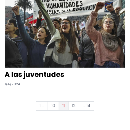
A las juventudes
1/4/2024
1 ...
10
12
... 14
11