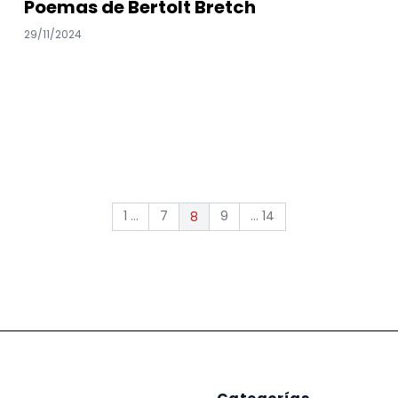
Poemas de Bertolt Bretch
29/11/2024
1 ...
7
9
... 14
8