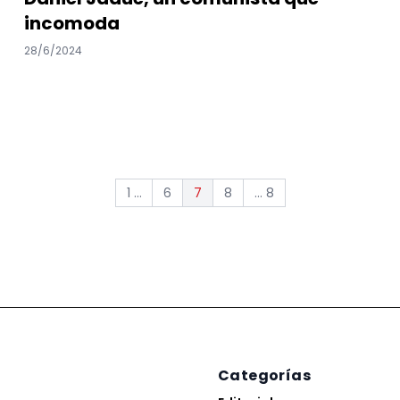
incomoda
28/6/2024
1 ...
6
8
... 8
7
Categorías