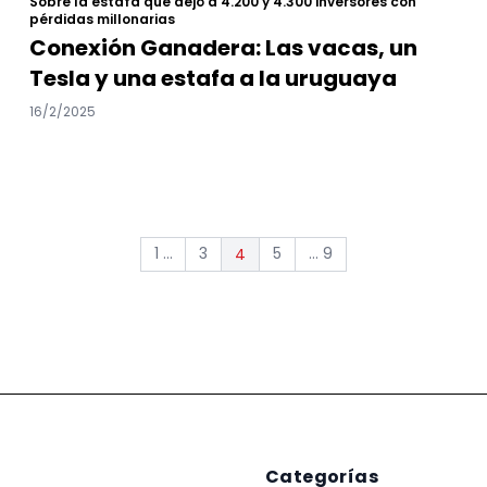
Sobre la estafa que dejó a 4.200 y 4.300 inversores con
pérdidas millonarias
Conexión Ganadera: Las vacas, un
Tesla y una estafa a la uruguaya
16/2/2025
1 ...
3
5
... 9
4
Categorías