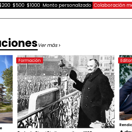
$200
$500
$1000
Monto personalizado
Colaboración m
aciones
Ver más
Formación
Editor
Rendic
de