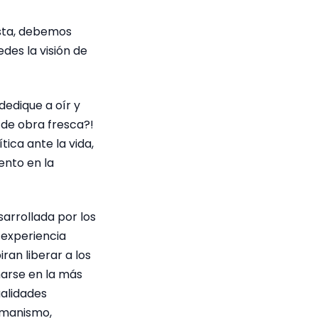
sta, debemos
des la visión de
edique a oír y
 de obra fresca?!
ica ante la vida,
ento en la
sarrollada por los
 experiencia
ran liberar a los
marse en la más
alidades
humanismo,