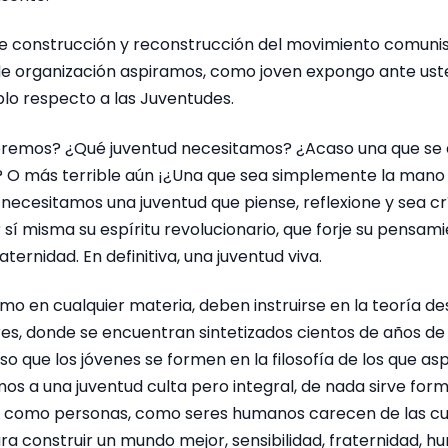
e construcción y reconstrucción del movimiento comuni
 de organización aspiramos, como joven expongo ante uste
lo respecto a las Juventudes.
remos? ¿Qué juventud necesitamos? ¿Acaso una que se d
? O más terrible aún ¡¿Una que sea simplemente la mano
necesitamos una juventud que piense, reflexione y sea crít
 sí misma su espíritu revolucionario, que forje su pensami
raternidad. En definitiva, una juventud viva.
omo en cualquier materia, deben instruirse en la teoría de
s, donde se encuentran sintetizados cientos de años de
o que los jóvenes se formen en la filosofía de los que aspi
os a una juventud culta pero integral, de nada sirve for
si como personas, como seres humanos carecen de las cu
a construir un mundo mejor, sensibilidad, fraternidad, 