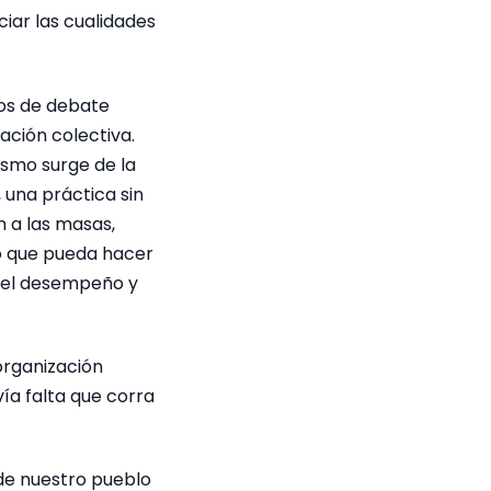
iar las cualidades
ios de debate
ación colectiva.
ismo surge de la
 una práctica sin
n a las masas,
go que pueda hacer
 del desempeño y
organización
ía falta que corra
 de nuestro pueblo