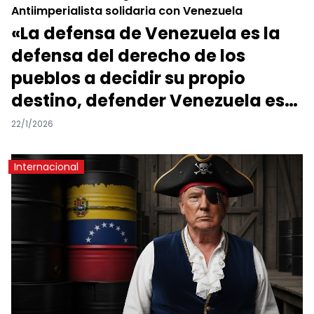
Antiimperialista solidaria con Venezuela
«La defensa de Venezuela es la
defensa del derecho de los
pueblos a decidir su propio
destino, defender Venezuela es
defender América Latina»
22/1/2026
Internacional