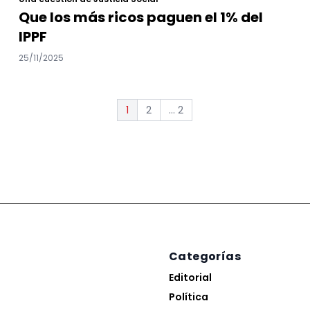
Que los más ricos paguen el 1% del
IPPF
25/11/2025
2
... 2
1
Categorías
Editorial
Política