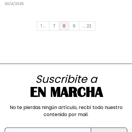
de rectificar esta medida
30/4/2025
1 ...
7
9
... 22
8
Suscribite a
EN MARCHA
No te pierdas ningún artículo, recbí todo nuestro
contenido por mail.