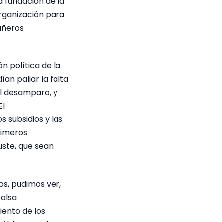
a fundación de la
rganización para
pañeros
ón política de la
an paliar la falta
l desamparo, y
El
 subsidios y las
rimeros
uste, que sean
os, pudimos ver,
falsa
iento de los