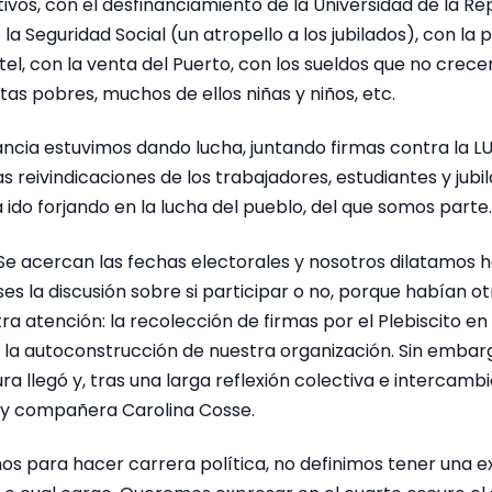
vos, con el desfinanciamiento de la Universidad de la Rep
la Seguridad Social (un atropello a los jubilados), con la 
ntel, con la venta del Puerto, con los sueldos que no crece
s pobres, muchos de ellos niñas y niños, etc.
ancia estuvimos dando lucha, juntando firmas contra la L
reivindicaciones de los trabajadores, estudiantes y jubi
 ido forjando en la lucha del pueblo, del que somos parte.
 Se acercan las fechas electorales y nosotros dilatamos
s la discusión sobre si participar o no, porque habían o
 atención: la recolección de firmas por el Plebiscito en
 y la autoconstrucción de nuestra organización. Sin emba
ra llegó y, tras una larga reflexión colectiva e intercamb
. y compañera Carolina Cosse.
s para hacer carrera política, no definimos tener una e