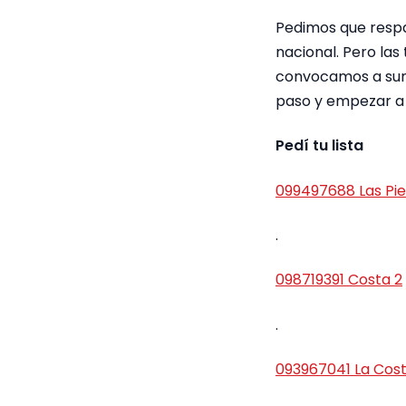
Pedimos que respal
nacional. Pero las
convocamos a suma
paso y empezar a 
Pedí tu lista
099497688 Las Pi
.
098719391 Costa 2
.
093967041 La Cos