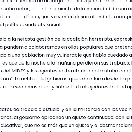
o es la síntesis de un largo proceso, que no arrancó en l
 mucho antes, de entendimiento de la necesidad de una o
lítica e ideológica, que ya venían desarrollando los com
 político, sindical y social.
lo a la nefasta gestión de la coalición herrerista, expresi
ena pandemia colaboramos en ollas populares que pretendí
ado a una población muy vulnerable que había quedado a
es que de la noche a la mañana perdieron sus trabajos. 
el MIDES y los agentes en territorio, contrastaba con los
a oro”. La actitud del gobierno quedaba clara desde los p
ricos sean más ricos, y sobre los trabajadores todo el aj
ares de trabajo o estudio, y en la militancia con los vecin
 años, al gobierno aplicando un ajuste continuado: con la 
ducativa”, que no es más que un ajuste y el desmantelam