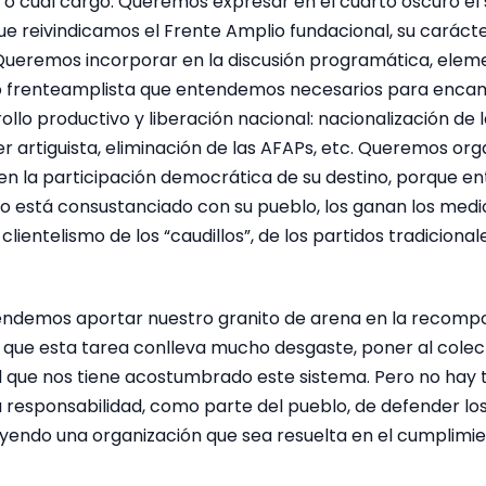
l o cual cargo. Queremos expresar en el cuarto oscuro el
e reivindicamos el Frente Amplio fundacional, su carácte
. Queremos incorporar en la discusión programática, elem
o frenteamplista que entendemos necesarios para enca
llo productivo y liberación nacional: nacionalización de
r artiguista, eliminación de las AFAPs, etc. Queremos orga
 en la participación democrática de su destino, porque e
no está consustanciado con su pueblo, los ganan los medi
lientelismo de los “caudillos”, de los partidos tradicionale
etendemos aportar nuestro granito de arena en la recomp
que esta tarea conlleva mucho desgaste, poner al colec
dad que nos tiene acostumbrado este sistema. Pero no hay
a responsabilidad, como parte del pueblo, de defender los
yendo una organización que sea resuelta en el cumplimie