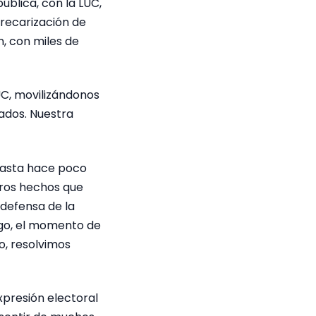
ública, con la LUC,
precarización de
n, con miles de
UC, movilizándonos
lados. Nuestra
 hasta hace poco
tros hechos que
 defensa de la
rgo, el momento de
io, resolvimos
xpresión electoral