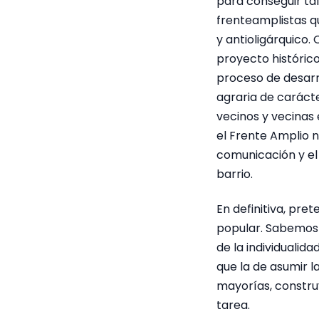
para conseguir ta
frenteamplistas qu
y antioligárquico
proyecto históric
proceso de desarro
agraria de carácte
vecinos y vecinas
el Frente Amplio 
comunicación y el c
barrio.
En definitiva, pr
popular. Sabemos 
de la individuali
que la de asumir l
mayorías, constru
tarea.