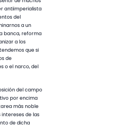
 sentir de muchos
r antiimperialista
entos del
minarnos a un
 la banca, reforma
nizar a los
ntendemos que si
os de
s o el narco, del
osición del campo
tivo por encima
 tarea más noble
 intereses de las
nto de dicha