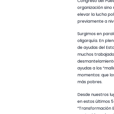
Congreso del Puebl
organización sino
elevar la lucha po
previamente a nivel
Surgimos en parale
oligarquía. En pl
de ayudas del Est
muchos trabajador
desmantelamiento d
ayudas a los “mall
momentos: que los 
más pobres.
Desde nuestros lug
en estos últimos 5
“Transformación E