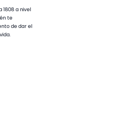
a 1808 a nivel
ién te
nto de dar el
vida.