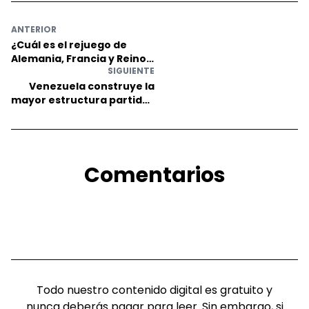
ANTERIOR
¿Cuál es el rejuego de
Alemania, Francia y Reino
SIGUIENTE
Unido en la ONU y en el
OIEA?
Venezuela construye la
mayor estructura partido-
pueblo de América Latina
Comentarios
Todo nuestro contenido digital es gratuito y
nunca deberás pagar para leer. Sin embargo, si