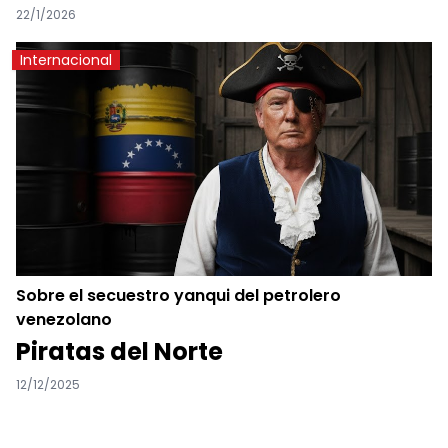
defender América Latina»
22/1/2026
Internacional
Sobre el secuestro yanqui del petrolero
venezolano
Piratas del Norte
12/12/2025