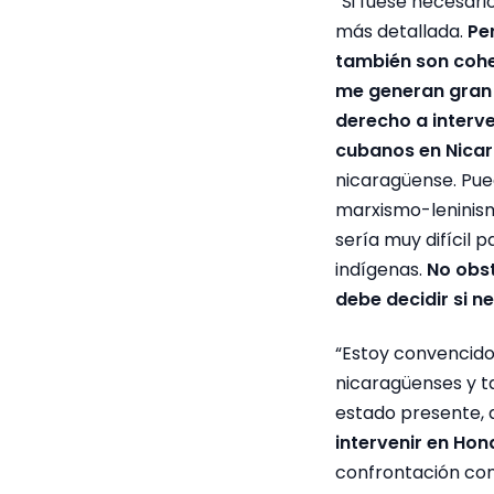
“Si fuese necesari
más detallada.
Pe
también son coher
me generan gran
derecho a interve
cubanos en Nica
nicaragüense. Pu
marxismo-leninism
sería muy difícil
indígenas.
No obst
debe decidir si n
“Estoy convencido 
nicaragüenses y t
estado presente, 
intervenir en Ho
confrontación con