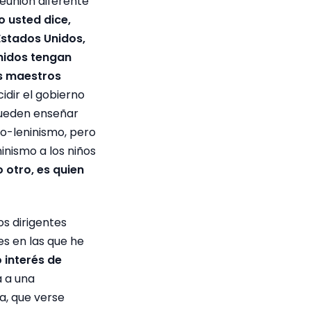
reunión diferente
o usted dice,
Estados Unidos,
Unidos tengan
os maestros
idir el gobierno
pueden enseñar
mo-leninismo, pero
inismo a los niños
 otro, es quien
s dirigentes
es en las que he
 interés de
a a una
a, que verse