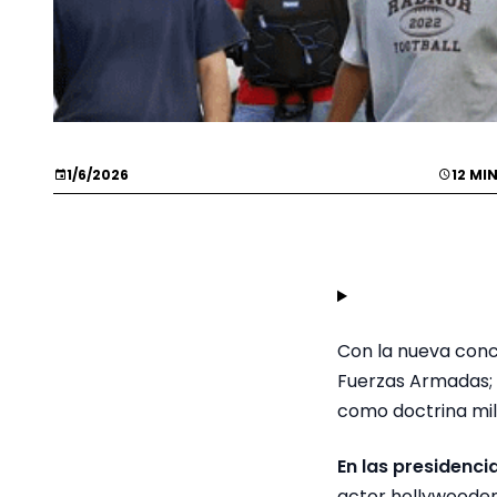
1/6/2026
12 MI
Con la nueva conce
Fuerzas Armadas; e
como doctrina mili
En las presidenci
actor hollywooden