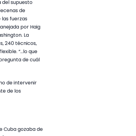
a del supuesto
 decenas de
 las fuerzas
manejada por Haig
shington. La
, 240 técnicos,
exible. “…lo que
 pregunta de cuál
no de intervenir
te de los
ue Cuba gozaba de