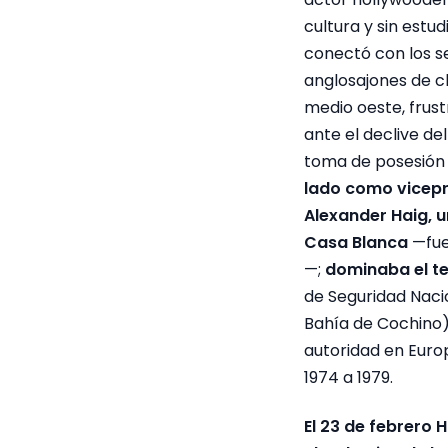
cultura y sin estud
conectó con los s
anglosajones de cl
medio oeste, frust
ante el declive de
toma de posesión 
lado como vicepr
Alexander Haig, u
Casa Blanca
—fue
—;
dominaba el t
de Seguridad Naci
Bahía de Cochino)
autoridad en Euro
1974 a 1979.
El 23 de febrero 