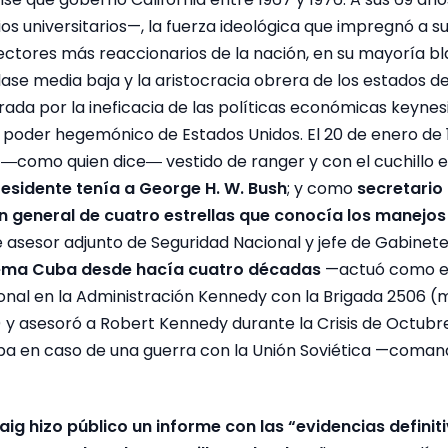
ios universitarios—, la fuerza ideológica que impregnó a su
ectores más reaccionarios de la nación, en su mayoría b
ase media baja y la aristocracia obrera de los estados del 
rada por la ineficacia de las políticas económicas keyne
l poder hegemónico de Estados Unidos. El 20 de enero de 1
―como quien dice― vestido de ranger y con el cuchillo e
esidente tenía a George H. W. Bush
; y como
secretario
n general de cuatro estrellas que conocía los manejos 
 asesor adjunto de Seguridad Nacional y jefe de Gabinete
ema Cuba desde hacía cuatro décadas
—actuó como en
onal en la Administración Kennedy con la Brigada 2506 (
 y asesoró a Robert Kennedy durante la Crisis de Octubre
pa en caso de una guerra con la Unión Soviética —coman
Haig hizo público un informe con las “evidencias defini