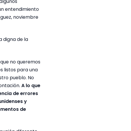
 algunos
 un entendimiento
íguez, noviembre
a digna de la
porque no queremos
 listos para una
tro pueblo. No
ontación.
A lo que
ncia de errores
unidenses y
lementos de