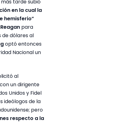
 más tarde subió
ión en la cual la
e hemisferio”
r
Reagan
para
s de dólares al
ig
optó entonces
ridad Nacional un
icitó al
con un dirigente
os Unidos y Fidel
s ideólogos de la
tadounidense; pero
ones respecto a la