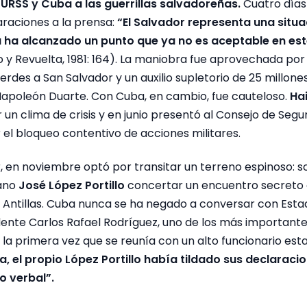
 URSS y Cuba a las guerrillas salvadoreñas.
Cuatro días
araciones a la prensa:
“El Salvador representa una situac
 ha alcanzado un punto que ya no es aceptable en est
o y Revuelta, 1981: 164). La maniobra fue aprovechada po
erdes a San Salvador y un auxilio supletorio de 25 millone
apoleón Duarte. Con Cuba, en cambio, fue cauteloso.
Ha
n clima de crisis y en junio presentó al Consejo de Segu
 el bloqueo contentivo de acciones militares.
, en noviembre optó por transitar un terreno espinoso: sol
ano
José López Portillo
concertar un encuentro secreto 
 Antillas. Cuba nunca se ha negado a conversar con Estad
dente Carlos Rafael Rodríguez, uno de los más importante
 la primera vez que se reunía con un alto funcionario es
a, el propio López Portillo había tildado sus declaraci
o verbal”.