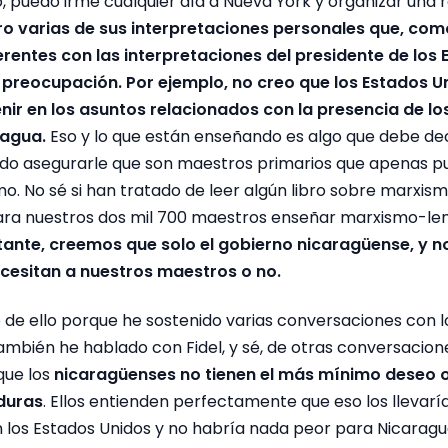
o, puedo irme cualquier día a Nueva York y organizar una 
ro varias de sus interpretaciones personales que, com
entes con las interpretaciones del presidente de los 
 preocupación.
Por ejemplo, no creo que los Estados 
nir en los asuntos relacionados con la presencia de l
ragua.
Eso y lo que están enseñando es algo que debe dec
edo asegurarle que son maestros primarios que apenas 
o. No sé si han tratado de leer algún libro sobre marxis
 para nuestros dos mil 700 maestros enseñar marxismo-len
ante, creemos que solo el gobierno nicaragüense, y no
ecesitan a nuestros maestros o no.
de ello porque he sostenido varias conversaciones con lo
ambién he hablado con Fidel, y sé, de otras conversacion
que los
nicaragüenses no tienen el más mínimo deseo o
nduras
. Ellos entienden perfectamente que eso los llevarí
 los Estados Unidos y no habría nada peor para Nicaragu