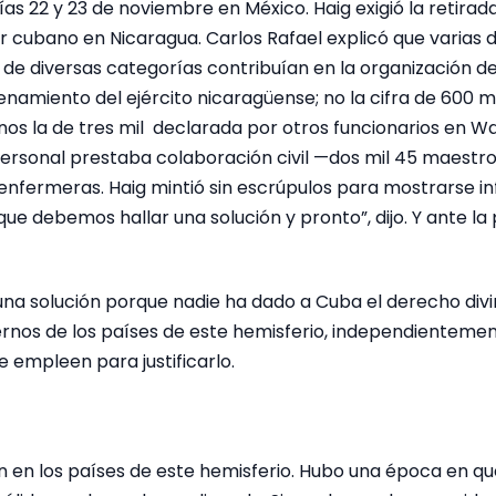
as 22 y 23 de noviembre en México. Haig exigió la retirad
ar cubano en Nicaragua. Carlos Rafael explicó que varias
 de diversas categorías contribuían en la organización de
enamiento del ejército nicaragüense; no la cifra de 600 
os la de tres mil declarada por otros funcionarios en Wa
ersonal prestaba colaboración civil —dos mil 45 maestros
enfermeras. Haig mintió sin escrúpulos para mostrarse infl
que debemos hallar una solución y pronto”, dijo. Y ante la
una solución porque nadie ha dado a Cuba el derecho divi
ernos de los países de este hemisferio, independientemen
 empleen para justificarlo.
 en los países de este hemisferio. Hubo una época en q