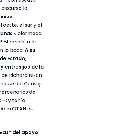
 discurso lo
lancos
oeste, el sur y el
sianas y alarmada
981 acudió a la
n la boca.
A su
 de Estado,
y entresijos de la
 de Richard Nixon
lace del Consejo
mercenarios de
—; y tenía
dó la OTAN de
tivas” del apoyo