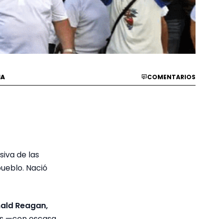
IA
COMENTARIOS
siva de las
pueblo. Nació
nald Reagan,
ños —con escasa