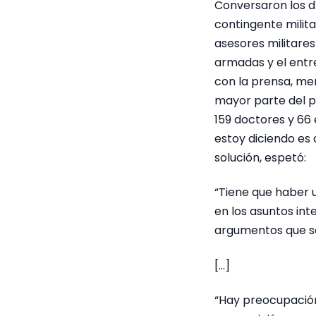
Conversaron los dí
contingente milit
asesores militares
armadas y el entr
con la prensa, men
mayor parte del p
159 doctores y 66 
estoy diciendo es 
solución, espetó:
“Tiene que haber 
en los asuntos int
argumentos que se
[…]
“Hay preocupación