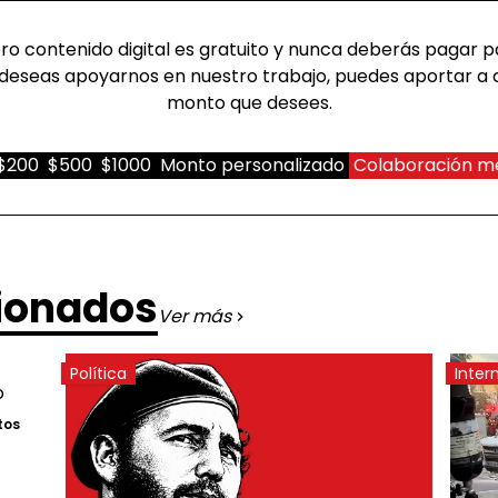
o contenido digital es gratuito y nunca deberás pagar pa
deseas apoyarnos en nuestro trabajo, puedes aportar a 
monto que desees.
$200
$500
$1000
Monto personalizado
Colaboración m
cionados
Ver más
Política
Inter
tos