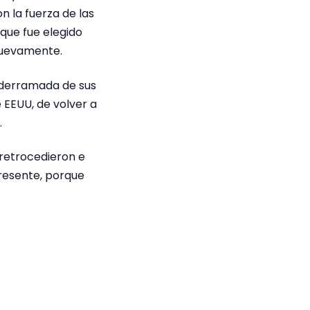
n la fuerza de las
 que fue elegido
 nuevamente.
e derramada de sus
 EEUU, de volver a
.
s retrocedieron e
resente, porque