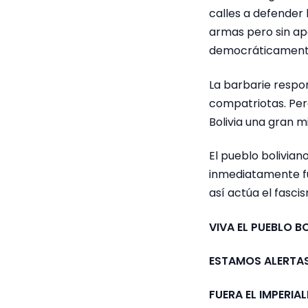
calles a defender 
armas pero sin apo
democráticamente,
La barbarie respo
compatriotas. Pero
Bolivia una gran mi
El pueblo boliviano
inmediatamente fu
así actúa el fasci
VIVA EL PUEBLO B
ESTAMOS ALERTA
FUERA EL IMPERIA