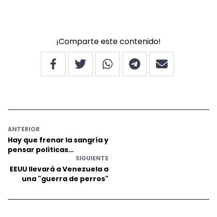
¡Comparte este contenido!
ANTERIOR
Hay que frenar la sangría y
pensar políticas
SIGUIENTE
profundas hacia una
agenda de desarrollo
EEUU llevará a Venezuela a
una "guerra de perros"