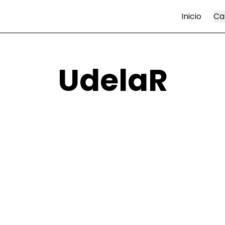
Inicio
Ca
UdelaR