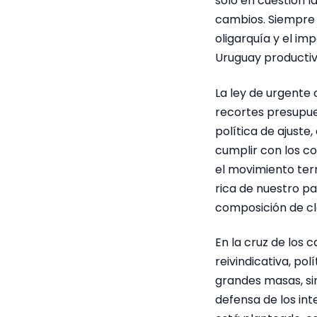
solo en cuestión 
cambios. Siempre e
oligarquía y el im
Uruguay productivo
La ley de urgente 
recortes presupues
política de ajuste,
cumplir con los c
el movimiento terr
rica de nuestro p
composición de cl
En la cruz de los 
reivindicativa, pol
grandes masas, si
defensa de los in