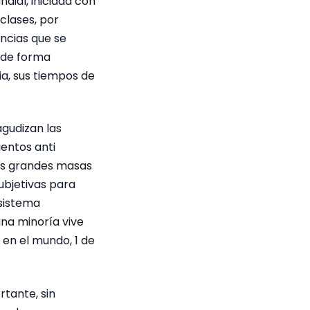
dial, iniciada con
clases, por
encias que se
r de forma
ia, sus tiempos de
agudizan las
ientos anti
las grandes masas
ubjetivas para
sistema
una minoría vive
 en el mundo, 1 de
rtante, sin