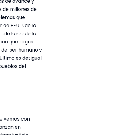
as de avance y
s de millones de
oblemas que
r de EEUU, de lo
a lo largo de la
ica que la gris
o del ser humano y
último es desigual
pueblos del
de vemos con
vanzan en