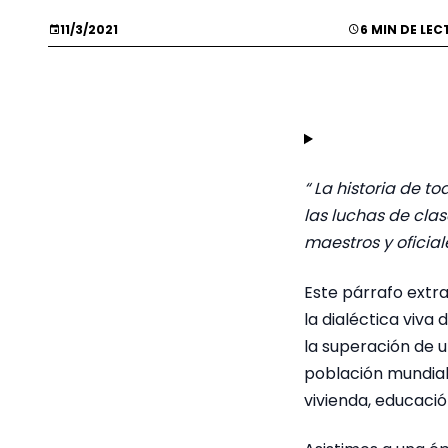
11/3/2021
6 MIN DE LE
“ La historia de t
las luchas de clas
maestros y oficia
Este párrafo extra
la dialéctica viva 
la superación de 
población mundial
vivienda, educació