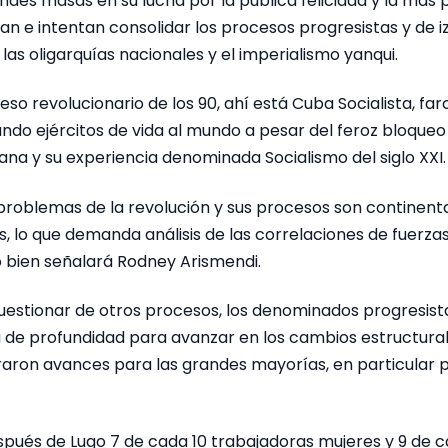
ndes masas en su lucha por la pública felicidad y la más p
llan e intentan consolidar los procesos progresistas y de
las oligarquías nacionales y el imperialismo yanqui.
eso revolucionario de los 90, ahí está Cuba Socialista, far
levando ejércitos de vida al mundo a pesar del feroz bloque
ana y su experiencia denominada Socialismo del siglo XXI.
 problemas de la revolución y sus procesos son continenta
es, lo que demanda análisis de las correlaciones de fuerza
 bien señalará Rodney Arismendi.
estionar de otros procesos, los denominados progresist
a de profundidad para avanzar en los cambios estructural
raron avances para las grandes mayorías, en particular p
spués de Lugo 7 de cada 10 trabajadoras mujeres y 9 de c