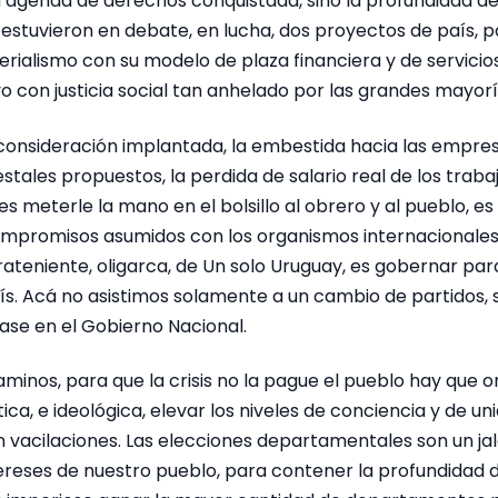
la agenda de derechos conquistada, sino la profundidad d
stuvieron en debate, en lucha, dos proyectos de país, po
perialismo con su modelo de plaza financiera y de servicios
 con justicia social tan anhelado por las grandes mayorí
consideración implantada, la embestida hacia las empresa
tales propuestos, la perdida de salario real de los traba
 es meterle la mano en el bolsillo al obrero y al pueblo, es 
ompromisos asumidos con los organismos internacionales
ateniente, oligarca, de Un solo Uruguay, es gobernar par
aís. Acá no asistimos solamente a un cambio de partidos,
ase en el Gobierno Nacional.
caminos, para que la crisis no la pague el pueblo hay que o
ítica, e ideológica, elevar los niveles de conciencia y de un
n vacilaciones. Las elecciones departamentales son un ja
tereses de nuestro pueblo, para contener la profundidad 