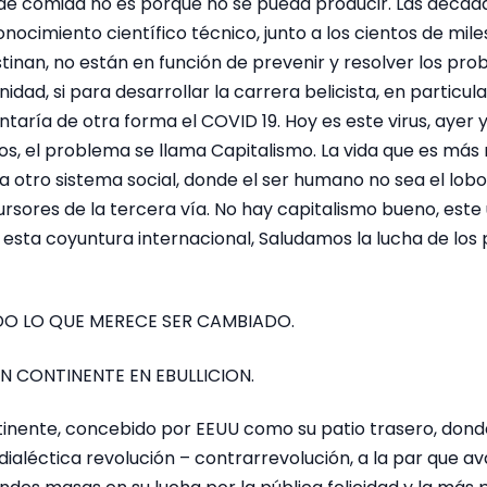
 de comida no es porque no se pueda producir. Las décad
ocimiento científico técnico, junto a los cientos de mile
tinan, no están en función de prevenir y resolver los pr
dad, si para desarrollar la carrera belicista, en particula
taría de otra forma el COVID 19. Hoy es este virus, ayer y 
ros, el problema se llama Capitalismo. La vida que es más r
a otro sistema social, donde el ser humano no sea el lob
ursores de la tercera vía. No hay capitalismo bueno, este 
 esta coyuntura internacional, Saludamos la lucha de los 
O LO QUE MERECE SER CAMBIADO.
N CONTINENTE EN EBULLICION.
tinente, concebido por EEUU como su patio trasero, don
dialéctica revolución – contrarrevolución, a la par que a