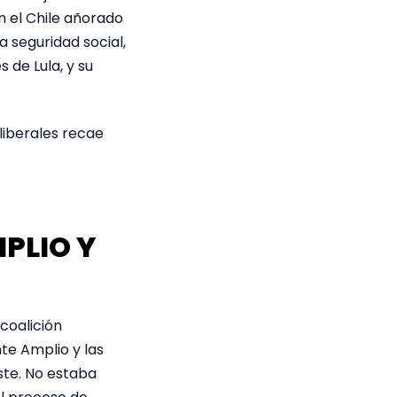
n el Chile añorado
a seguridad social,
s de Lula, y su
oliberales recae
PLIO Y
coalición
te Amplio y las
uste. No estaba