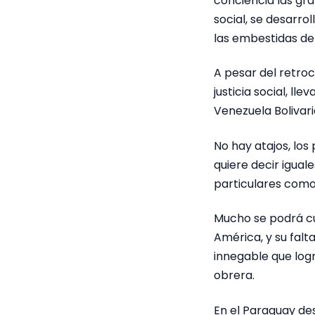
conciencia las gra
social, se desarro
las embestidas de 
A pesar del retroc
justicia social, l
Venezuela Bolivari
No hay atajos, los
quiere decir igual
particulares como
Mucho se podrá cu
América, y su falt
innegable que log
obrera.
En el Paraguay de