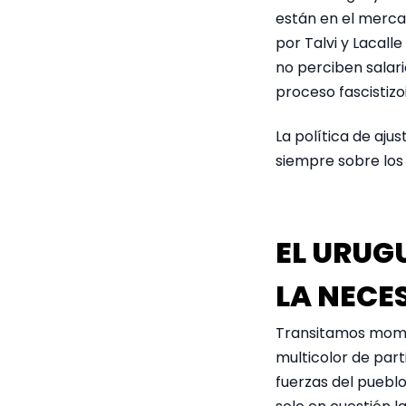
están en el mercad
por Talvi y Lacall
no perciben salario
proceso fascistizo
La política de aju
siempre sobre los
EL URUG
LA NECE
Transitamos momen
multicolor de part
fuerzas del pueblo