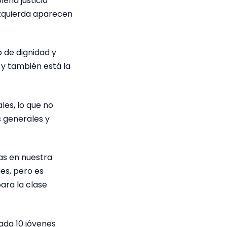
lena justicia
 izquierda aparecen
o de dignidad y
o y también está la
les, lo que no
s generales y
as en nuestra
es, pero es
ara la clase
ada 10 jóvenes