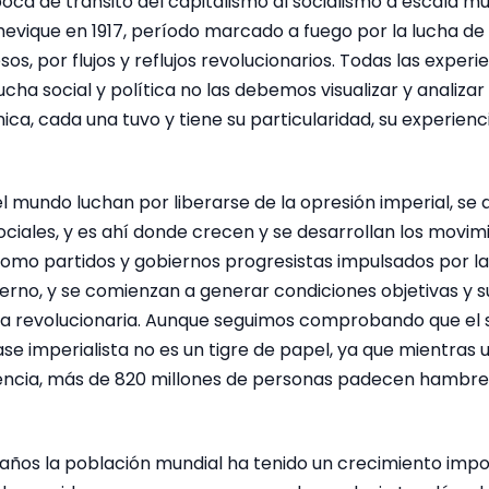
oca de tránsito del capitalismo al socialismo a escala mun
hevique en 1917, período marcado a fuego por la lucha de 
os, por flujos y reflujos revolucionarios. Todas las experi
lucha social y política no las debemos visualizar y analiza
a, cada una tuvo y tiene su particularidad, su experienc
l mundo luchan por liberarse de la opresión imperial, se 
ciales, y es ahí donde crecen y se desarrollan los movim
í como partidos y gobiernos progresistas impulsados por 
erno, y se comienzan a generar condiciones objetivas y s
ea revolucionaria. Aunque seguimos comprobando que el 
fase imperialista no es un tigre de papel, ya que mientras 
pulencia, más de 820 millones de personas padecen hambre
 años la población mundial ha tenido un crecimiento impo