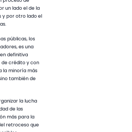
el proceso de
r un lado el de la
 y por otro lado el
as.
s públicas, los
jadores, es una
en definitiva
 de crédito y con
a la minoría más
 sino también de
rganizar la lucha
idad de las
lón más para la
del retroceso que