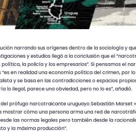
ocución narrando sus orígenes dentro de la sociología y qu
stigaciones y estudios llegó a la conclusión que el “narcot
política, la policía y los empresarios”. Si pensamos el na
 “es en realidad una economía política del crimen, por lo
alista y se basa en las contradicciones o espacios propios
ría lo ilegal, parece una obviedad, pero no lo es”, añadió.
so del prófugo narcotraicante uruguayo Sebastián Marset 
 a mostrar cómo una persona arma una red de narcotráf
de las normas legales pero también desde la racionalid
sto y la máxima producción”.