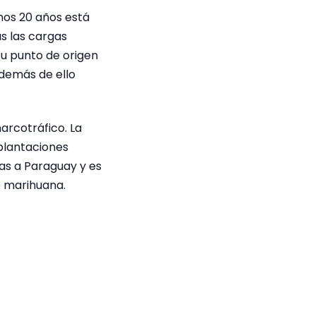
mos 20 años está
s las cargas
su punto de origen
además de ello
arcotráfico. La
 plantaciones
tas a Paraguay y es
e marihuana.