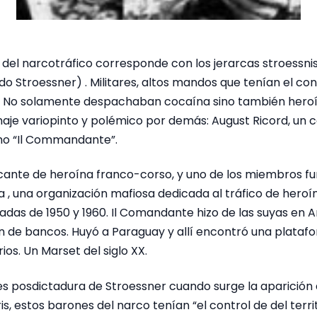
del narcotráfico corresponde con los jerarcas stroessnis
do Stroessner) . Militares, altos mandos que tenían el cont
. No solamente despachaban cocaína sino también heroí
naje variopinto y polémico por demás: August Ricord, un 
mo “Il Commandante”.
ficante de heroína franco-corso, y uno de los miembros f
 , una organización mafiosa dedicada al tráfico de heroí
cadas de 1950 y 1960. Il Comandante hizo de las suyas en
n de bancos. Huyó a Paraguay y allí encontró una plata
ios. Un Marset del siglo XX.
es posdictadura de Stroessner cuando surge la aparición 
is, estos barones del narco tenían “el control de del terri