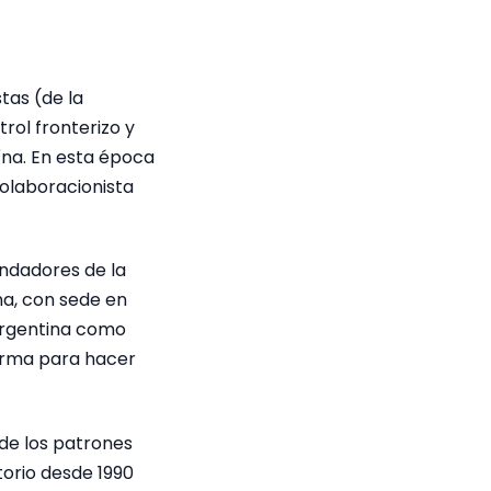
tas (de la
rol fronterizo y
na. En esta época
colaboracionista
undadores de la
na, con sede en
 Argentina como
forma para hacer
de los patrones
torio desde 1990