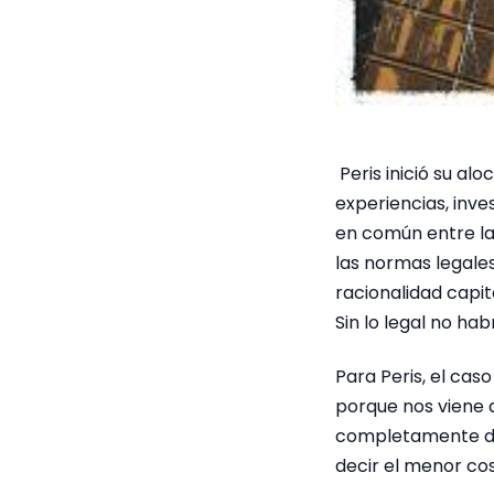
Peris inició su al
experiencias, inve
en común entre la 
las normas legales
racionalidad capit
Sin lo legal no hab
Para Peris, el ca
porque nos viene
completamente des
decir el menor co