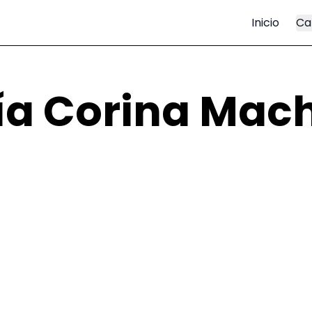
Inicio
Ca
ía Corina Mac