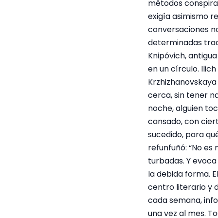
métodos conspirativ
exigía asimismo r
conversaciones no 
determinadas trad
Knipóvich, antigu
en un círculo. Ili
Krzhizhanovskaya r
cerca, sin tener n
noche, alguien tocó
cansado, con cie
sucedido, para qué
refunfuñó: “No es
turbadas. Y evoca 
la debida forma. El
centro literario y
cada semana, info
una vez al mes. T