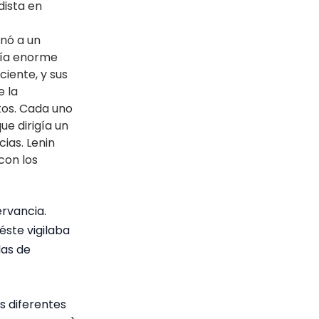
dista en
nó a un
día enorme
ciente, y sus
e la
itos. Cada uno
ue dirigía un
ias. Lenin
con los
ervancia.
éste vigilaba
las de
s diferentes