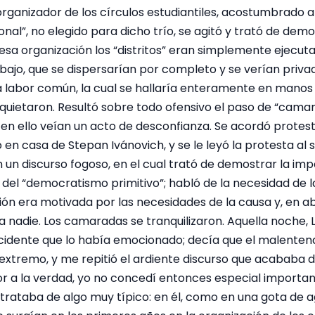
rganizador de los círculos estudiantiles, acostumbrado a
onal”, no elegido para dicho trío, se agitó y trató de demo
n esa organización los “distritos” eran simplemente ejecuta
ajo, que se dispersarían por completo y se verían privad
a labor común, la cual se hallaría enteramente en manos de
 inquietaron. Resultó sobre todo ofensivo el paso de “cama
 en ello veían un acto de desconfianza. Se acordó protesta
 en casa de Stepan Ivánovich, y se le leyó la protesta al 
n un discurso fogoso, en el cual trató de demostrar la impo
 del “democratismo primitivo”; habló de la necesidad de l
ón era motivada por las necesidades de la causa y, en ab
 nadie. Los camaradas se tranquilizaron. Aquella noche, L
ncidente que lo había emocionado; decía que el malentend
extremo, y me repitió el ardiente discurso que acababa d
or a la verdad, yo no concedí entonces especial importan
 trataba de algo muy típico: en él, como en una gota de a