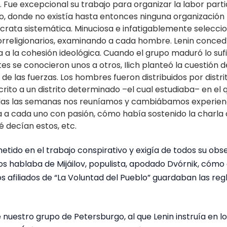
Fue excepcional su trabajo para organizar la labor parti
, donde no existía hasta entonces ninguna organización
rata sistemática. Minuciosa e infatigablemente seleccio
orreligionarios, examinando a cada hombre. Lenin conce
 a la cohesión ideológica. Cuando el grupo maduró lo sufi
 se conocieron unos a otros, Ilich planteó la cuestión d
n de las fuerzas. Los hombres fueron distribuidos por distr
rito a un distrito determinado –el cual estudiaba– en el q
odas las semanas nos reuníamos y cambiábamos experienc
 a cada uno con pasión, cómo había sostenido la charla 
é decían estos, etc.
etido en el trabajo conspirativo y exigía de todos su obs
 hablaba de Mijáilov, populista, apodado Dvórnik, cómo 
s afiliados de “La Voluntad del Pueblo” guardaban las reg
nuestro grupo de Petersburgo, al que Lenin instruía en lo