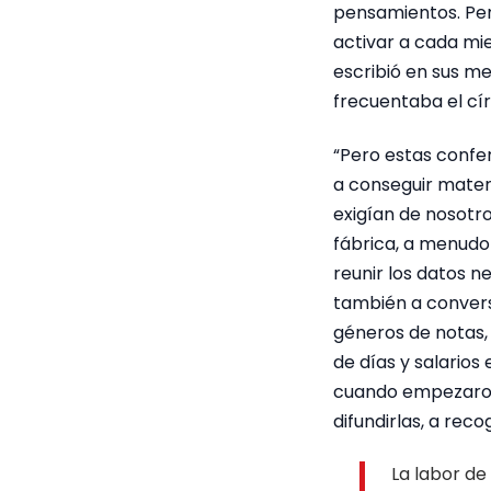
pensamientos. Per
activar a cada mi
escribió en sus m
frecuentaba el círc
“Pero estas confe
a conseguir mater
exigían de nosotro
fábrica, a menudo 
reunir los datos n
también a convers
géneros de notas,
de días y salarios 
cuando empezaron a
difundirlas, a rec
La labor de