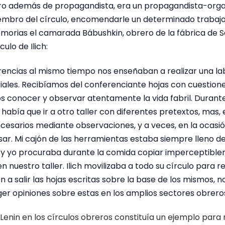
o además de propagandista, era un propagandista-orga
embro del círculo, encomendarle un determinado trabajo.
emorias el camarada Bábushkin, obrero de la fábrica de S
ulo de Ilich:
rencias al mismo tiempo nos enseñaban a realizar una la
iales. Recibíamos del conferenciante hojas con cuestion
s conocer y observar atentamente la vida fabril. Durante 
había que ir a otro taller con diferentes pretextos, mas, 
ecesarios mediante observaciones, y a veces, en la ocasi
ar. Mi cajón de las herramientas estaba siempre lleno de
 y yo procuraba durante la comida copiar imperceptible
en nuestro taller. Ilich movilizaba a todo su círculo para re
 salir las hojas escritas sobre la base de los mismos, n
oger opiniones sobre estas en los amplios sectores obreros
 Lenin en los círculos obreros constituía un ejemplo par