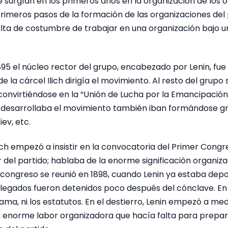
ue surgían en los primeros años en la organización de los
 primeros pasos de la formación de las organizaciones del
 falta de costumbre de trabajar en una organización bajo u
95 el núcleo rector del grupo, encabezado por Lenin, fue
 la cárcel Ilich dirigía el movimiento. Al resto del grup
onvirtiéndose en la “Unión de Lucha por la Emancipación
 desarrollaba el movimiento también iban formándose g
ev, etc.
lich empezó a insistir en la convocatoria del Primer Congre
del partido; hablaba de la enorme significación organiz
 congreso se reunió en 1898, cuando Lenin ya estaba depo
legados fueron detenidos poco después del cónclave. En
ama, ni los estatutos. En el destierro, Lenin empezó a med
a enorme labor organizadora que hacía falta para prepa