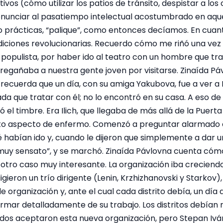
os (cómo utilizar los patios de tránsito, despistar a los c
enunciar al pasatiempo intelectual acostumbrado en aquel
prácticas, “palique”, como entonces decíamos. En cuanto 
iciones revolucionarias. Recuerdo cómo me riñó una vez L
a populista, por haber ido al teatro con un hombre que t
ch regañaba a nuestra gente joven por visitarse. Zinaída P
ecuerda que un día, con su amiga Yakubova, fue a ver a L
ada que tratar con él; no lo encontró en su casa. A eso de
 el timbre. Era Ilich, que llegaba de más allá de la Puerta
rto aspecto de enfermo. Comenzó a preguntar alarmado 
 habían ido y, cuando le dijeron que simplemente a dar u
 muy sensato”, y se marchó. Zinaída Pávlovna cuenta có
otro caso muy interesante. La organización iba creciendo
igieron un trío dirigente (Lenin, Krzhizhanovski y Starkov)
 de organización y, ante el cual cada distrito debía, un dí
rmar detalladamente de su trabajo. Los distritos debían 
odos aceptaron esta nueva organización, pero Stepan Ivá