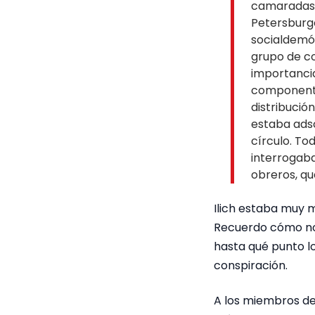
camaradas. 
Petersburgo
socialdemóc
grupo de c
importancia
componentes
distribució
estaba adsc
círculo. T
interrogaba
obreros, qu
Ilich estaba muy m
Recuerdo cómo nos
hasta qué punto lo
conspiración.
A los miembros de 