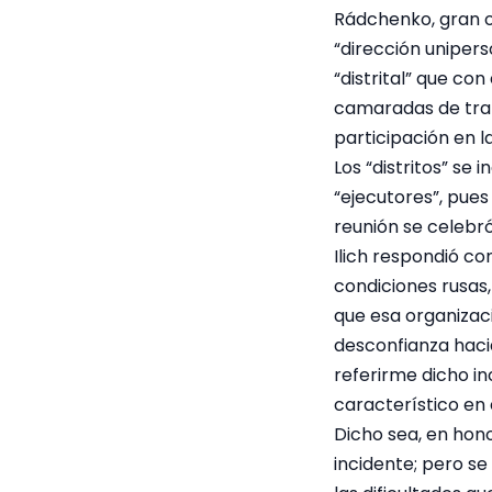
Rádchenko, gran o
“dirección unipers
“distrital” que co
camaradas de trab
participación en l
Los “distritos” se
“ejecutores”, pues
reunión se celebró
Ilich respondió co
condiciones rusas,
que esa organizaci
desconfianza hacia
referirme dicho i
característico en 
Dicho sea, en hon
incidente; pero se