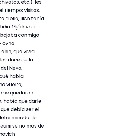
hivatos, etc.), les
 tiempo: visitas,
a ello, Ilich tenía
idia Mijáilovna
rabajaba conmigo
ávlovna
enin, que vivía
 las doce de la
 del Neva,
qué había
na vuelta,
mo se quedaron
, había que darle
, que debía ser el
a determinado de
reunirse no más de
novich