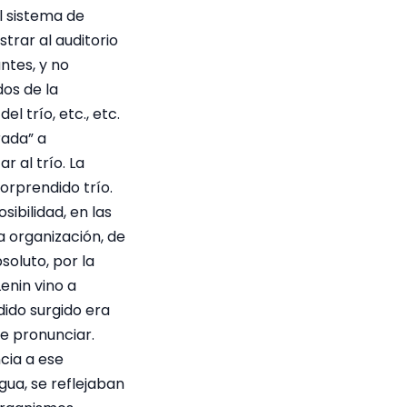
l sistema de
strar al auditorio
ntes, y no
os de la
l trío, etc., etc.
rada” a
r al trío. La
sorprendido trío.
sibilidad, en las
a organización, de
soluto, por la
enin vino a
ido surgido era
e pronunciar.
cia a ese
gua, se reflejaban