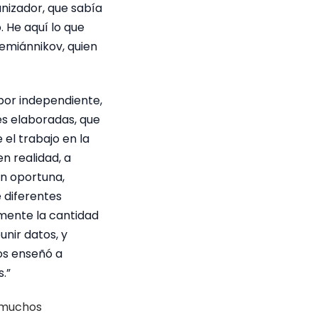
nizador, que sabía
 He aquí lo que
emiánnikov, quien
bor independiente,
es elaboradas, que
el trabajo en la
en realidad, a
ón oportuna,
 diferentes
mente la cantidad
unir datos, y
os enseñó a
.”
a muchos