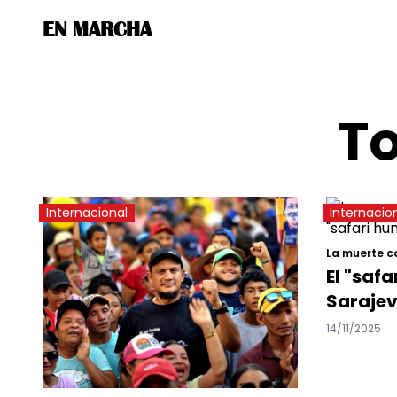
EN MARCHA
To
Internacional
Internacio
La muerte 
El "saf
Saraje
14/11/2025