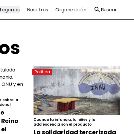
tegorías
Nosotros
Organización
Buscar...
los
Política
a sobre la
cional
de
 Reino
Cuando la infancia, la niñez y la
adolescencia son el producto
 el
La solidaridad tercerizada