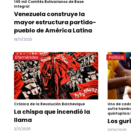
145 mil Comités Bolivarianos de Base
Integral
Venezuela construye la
mayor estructura partido-
pueblo de América Latina
18/11/2025
Efemérides
Política
Uno de cada
Crónica de la Revolución Bolchevique
sufre hambr
La chispa que incendió la
quintuplica
llama
Los gur
3/11/2025
31/10/2025