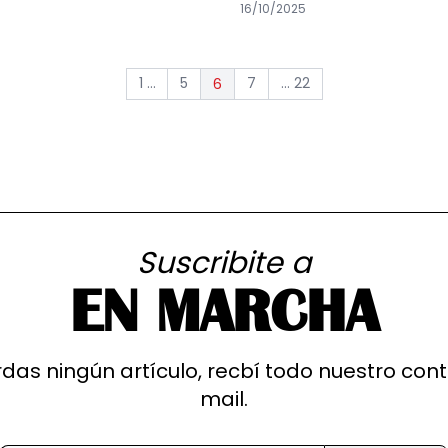
16/10/2025
1 ...
5
7
... 22
6
Suscribite a
EN MARCHA
rdas ningún artículo, recbí todo nuestro con
mail.