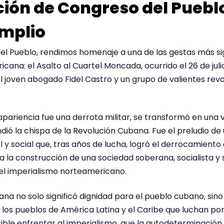
ión de Congreso del Pueblo
Amplio
l Pueblo, rendimos homenaje a una de las gestas más sign
icana: el Asalto al Cuartel Moncada, ocurrido el 26 de juli
 joven abogado Fidel Castro y un grupo de valientes revo
apariencia fue una derrota militar, se transformó en una vi
dió la chispa de la Revolución Cubana. Fue el preludio d
l y social que, tras años de lucha, logró el derrocamiento
 a la construcción de una sociedad soberana, socialista y s
l imperialismo norteamericano.
na no solo significó dignidad para el pueblo cubano, sin
os pueblos de América Latina y el Caribe que luchan por 
ible enfrentar al imperialismo, que la autodeterminación