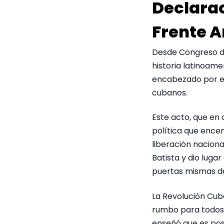
Declarac
Frente 
Desde Congreso de
historia latinoamer
encabezado por el
cubanos.
Este acto, que en 
política que encen
liberación naciona
Batista y dio lugar
puertas mismas de
La Revolución Cuba
rumbo para todos l
enseñó que es pos