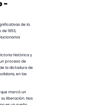
 -
ificativas de la
o de 1953,
lucionarios
ctoria histórica y
e un proceso de
 de la dictadura de
olidaria, en las
o que marcó un
su liberación. Nos
 no es un sueño