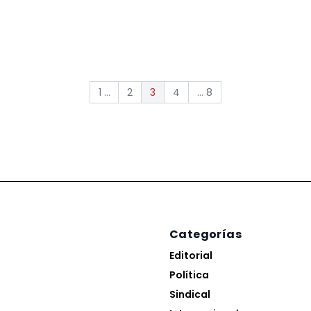
1 ...
2
4
... 8
3
Categorías
Editorial
Política
Sindical