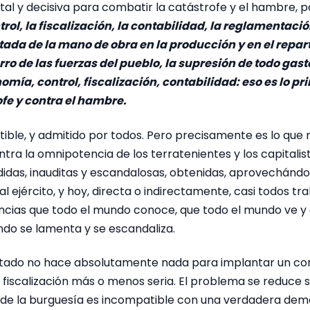
l y decisiva para combatir la catástrofe y el hambre, pa
rol, la fiscalización, la contabilidad, la reglamentación
tada de la mano de obra en la producción y en el repart
rro de las fuerzas del pueblo, la supresión de todo gast
mía, control, fiscalización, contabilidad: eso es lo pri
ofe y contra el hambre.
utible, y admitido por todos. Pero precisamente es lo que
tra la omnipotencia de los terratenientes y los capitalis
das, inauditas y escandalosas, obtenidas, aprovechándos
al ejército, y hoy, directa o indirectamente, casi todos tr
ncias que todo el mundo conoce, que todo el mundo ve y 
ndo se lamenta y se escandaliza.
stado no hace absolutamente nada para implantar un con
 fiscalización más o menos seria. El problema se reduce 
 de la burguesía es incompatible con una verdadera dem