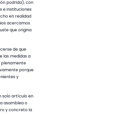
ión podrida), con
 e instituciones
echo en realidad
. Nos acercamos
uste que origina
ncerse de que
e las medidas a
s, plenamente
usivamente porque
enientes y
 solo artículo en
 la asamblea o
ro y concreto la