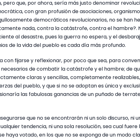
, pero que, por ahora, sería más justo denominar revoluc
ocrática, con gran profusión de asociaciones, organismos
orgullosamente democráticos revolucionarios, no se han h
utamente nada, contra la catástrofe, contra el hambre?
iente al desastre, pues la guerra no espera, y el desbaraj
ios de la vida del pueblo es cada día más profundo.
 con fijarse y reflexionar, por poco que sea, para conve
 necesarios de combatir la catástrofe y el hambre; de qu
ctamente claras y sencillas, completamente realizable
uerzas del pueblo, y que si no se adoptan es única y excl
esionaría las fabulosas ganancias de un puñado de terrat
segurarse que no se encontrarán ni un solo discurso, ni un
cualquier tendencia, ni una sola resolución, sea cual fuere
 se haya votado, en los que no se exponga de un modo cla