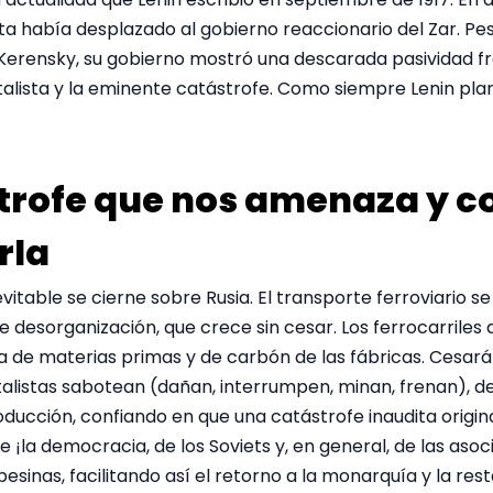
a había desplazado al gobierno reaccionario del Zar. Pes
 Kerensky, su gobierno mostró una descarada pasividad fr
talista y la eminente catástrofe. Como siempre Lenin pla
strofe que nos amenaza y 
rla
vitable se cierne sobre Rusia. El transporte ferroviario se
e desorganización, que crece sin cesar. Los ferrocarrile
a de materias primas y de carbón de las fábricas. Cesará 
italistas sabotean (dañan, interrumpen, minan, frenan), 
ducción, confiando en que una catástrofe inaudita origin
de ¡la democracia, de los Soviets y, en general, de las aso
esinas, facilitando así el retorno a la monarquía y la res