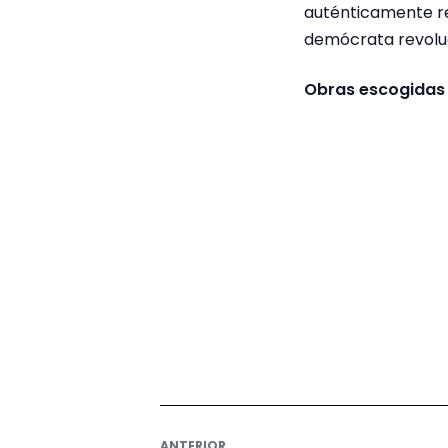
auténticamente rev
demócrata revoluc
Obras escogidas e
ANTERIOR