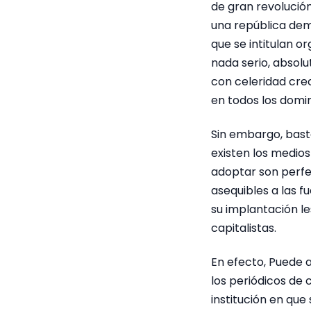
de gran revolución
una república dem
que se intitulan 
nada serio, absol
con celeridad crec
en todos los domin
Sin embargo, basta
existen los medios
adoptar son perfe
asequibles a las f
su implantación l
capitalistas.
En efecto, Puede a
los periódicos de 
institución en que