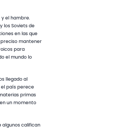
 y el hambre.
y los Soviets de
iones en las que
s preciso mantener
roicos para
do el mundo lo
s llegado al
 el país perece
 materias primas
s, en un momento
 algunos califican