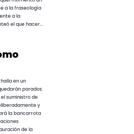
e a la fraseología
ente a la
nteó el que hacer…
como
 halla en un
s quedarán parados.
el suministro de
deliberadamente y
ará la bancarrota
ciaciones
tauración de la