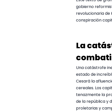
gobierno reformist
revolucionaria de
conspiración capi
La catá
combati
Una catástrofe ine
estado de increíbl
Cesará la afluenci
cereales. Los cap
tenazmente la pro
de la república y 
proletarias y camp