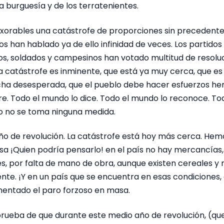
 burguesía y de los terratenientes.
orables una catástrofe de proporciones sin precedente
os han hablado ya de ello infinidad de veces. Los partidos 
os, soldados y campesinos han votado multitud de resoluc
a catástrofe es inminente, que está ya muy cerca, que e
ucha desesperada, que el pueblo debe hacer esfuerzos he
re. Todo el mundo lo dice. Todo el mundo lo reconoce. To
o no se toma ninguna medida.
o de revolución. La catástrofe está hoy más cerca. Hemo
 ¡Quien podría pensarlo! en el país no hay mercancías,
es, por falta de mano de obra, aunque existen cereales y
iente. ¡Y en un país que se encuentra en esas condicione
umentado el paro forzoso en masa.
prueba de que durante este medio año de revolución, (que