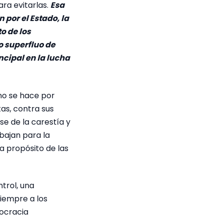
ra evitarlas.
Esa
 por el Estado, la
o de los
o superfluo de
ncipal en la lucha
 no se hace por
tas, contra sus
e de la carestía y
abajan para la
a propósito de las
trol, una
siempre a los
ocracia