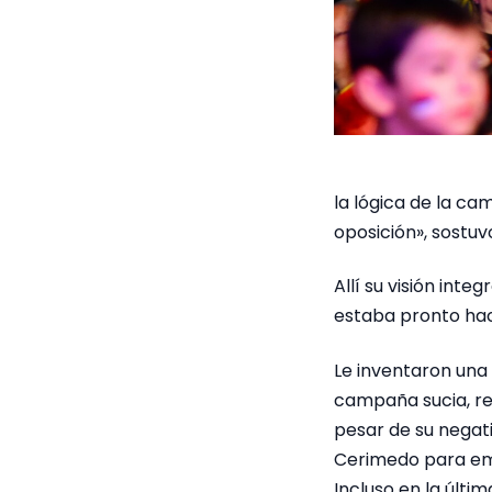
la lógica de la c
oposición», sostuv
Allí su visión int
estaba pronto haci
Le inventaron una
campaña sucia, rec
pesar de su negat
Cerimedo para emb
Incluso en la últi