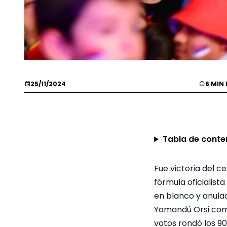
25/11/2024
6 MIN
Tabla de conte
Fue victoria del c
fórmula oficialist
en blanco y anulad
Yamandú Orsi como
votos rondó los 9