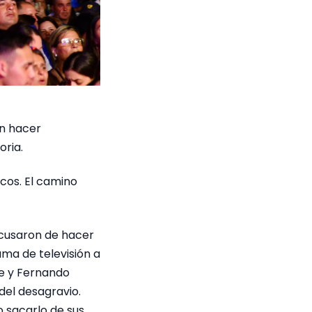
en hacer
oria.
icos. El camino
acusaron de hacer
ama de televisión a
e y Fernando
del desagravio.
o sacarlo de sus