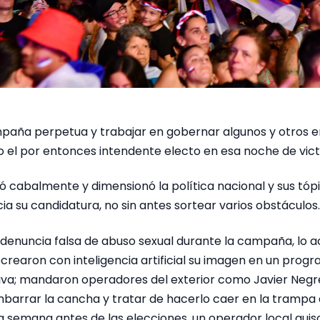
ampaña perpetua y trabajar en gobernar algunos y otros 
o el por entonces intendente electo en esa noche de vict
egró cabalmente y dimensionó la política nacional y sus tóp
a su candidatura, no sin antes sortear varios obstáculos.
 denuncia falsa de abuso sexual durante la campaña, lo 
rearon con inteligencia artificial su imagen en un progr
iva; mandaron operadores del exterior como Javier Negr
arrar la cancha y tratar de hacerlo caer en la trampa 
ma semana antes de las elecciones, un operador local quis