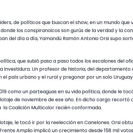
ders, de políticos que buscan el show, en un mundo que v
donde los conspiranoicos son gurús de la verdad y la con
pan del día a día, Yamandú Ramón Antonio Orsi supo sort
lítica, que subió paso a paso todos los escalones del of
a investidura. Un profesor de historia, del departamento
el país urbano y el rural y pregonar por un solo Uruguay
019 como un parteaguas en su vida política, donde le tocó
otaje de noviembre de ese año. En dicho cargo recortó c
a la Coalición Multicolor recién conformada.
otaje, le tocó ir por la reelección en Canelones. Orsi obt
 Frente Amplio implicó un crecimiento desde 158 mil votos