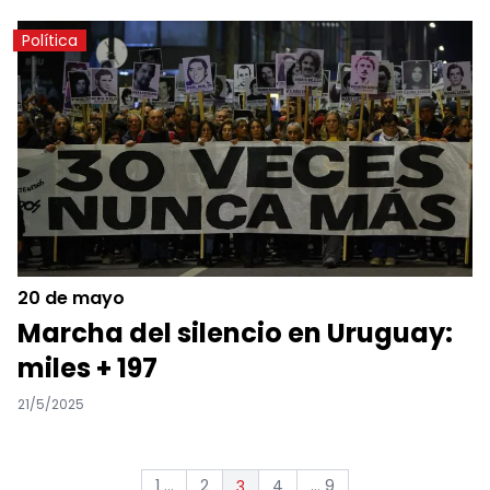
Política
20 de mayo
Marcha del silencio en Uruguay:
miles + 197
21/5/2025
1 ...
2
4
... 9
3